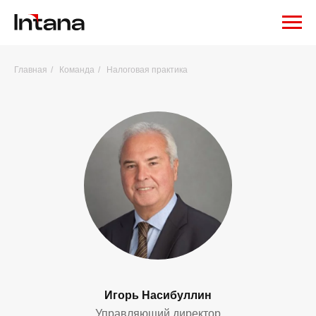
Главная
/
Команда
/
Налоговая практика
Игорь Насибуллин
Управляющий директор