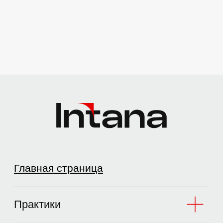
Практики
Отрасли
О компании
Мероприятия
PRO.Бизнес
Контакты
© 2002–2026
ООО «Интана СиАрЭс Такс»