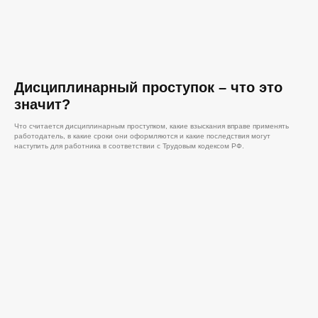
Дисциплинарный проступок – что это
значит?
Что считается дисциплинарным проступком, какие взыскания вправе применять
работодатель, в какие сроки они оформляются и какие последствия могут
наступить для работника в соответствии с Трудовым кодексом РФ.