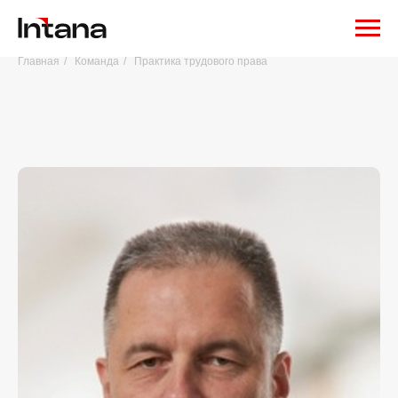
Главная
/
Команда
/
Практика трудового права